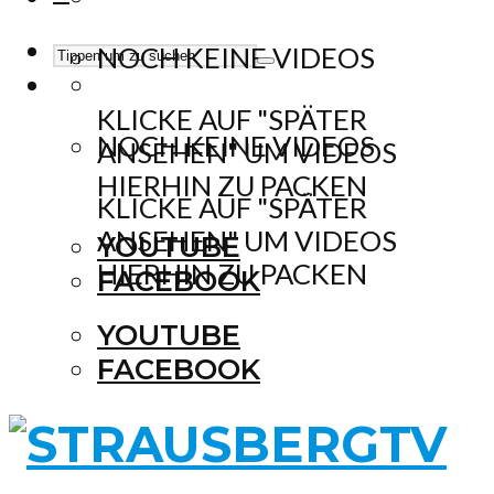
NOCH KEINE VIDEOS
KLICKE AUF "SPÄTER
NOCH KEINE VIDEOS
ANSEHEN" UM VIDEOS
HIERHIN ZU PACKEN
KLICKE AUF "SPÄTER
ANSEHEN" UM VIDEOS
YOUTUBE
HIERHIN ZU PACKEN
FACEBOOK
YOUTUBE
FACEBOOK