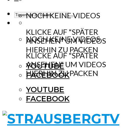
NOCH KEINE VIDEOS
KLICKE AUF "SPÄTER
NOCH KEINE VIDEOS
ANSEHEN" UM VIDEOS
HIERHIN ZU PACKEN
KLICKE AUF "SPÄTER
ANSEHEN" UM VIDEOS
YOUTUBE
HIERHIN ZU PACKEN
FACEBOOK
YOUTUBE
FACEBOOK