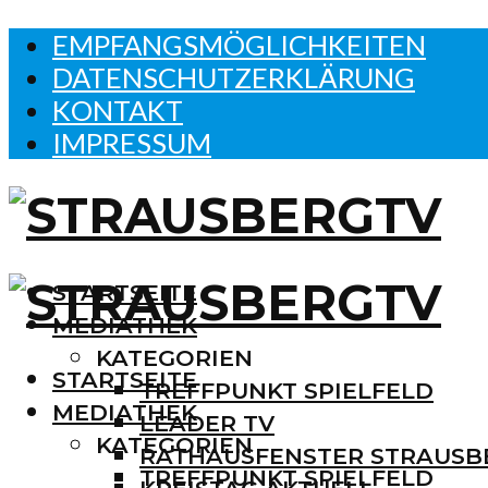
EMPFANGSMÖGLICHKEITEN
DATENSCHUTZERKLÄRUNG
KONTAKT
IMPRESSUM
STARTSEITE
MEDIATHEK
KATEGORIEN
STARTSEITE
TREFFPUNKT SPIELFELD
MEDIATHEK
LEADER TV
KATEGORIEN
RATHAUSFENSTER STRAUSB
TREFFPUNKT SPIELFELD