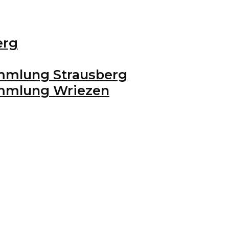
erg
mmlung Strausberg
ammlung Wriezen