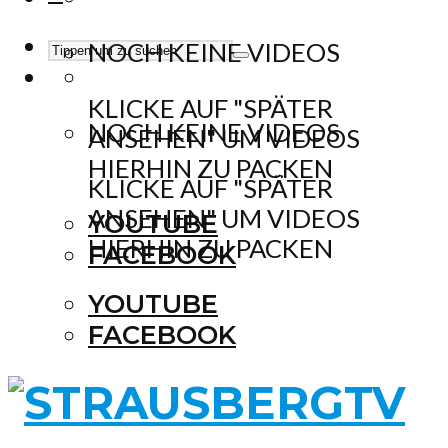
NOCH KEINE VIDEOS
KLICKE AUF "SPÄTER
NOCH KEINE VIDEOS
ANSEHEN" UM VIDEOS
HIERHIN ZU PACKEN
KLICKE AUF "SPÄTER
ANSEHEN" UM VIDEOS
YOUTUBE
HIERHIN ZU PACKEN
FACEBOOK
YOUTUBE
FACEBOOK