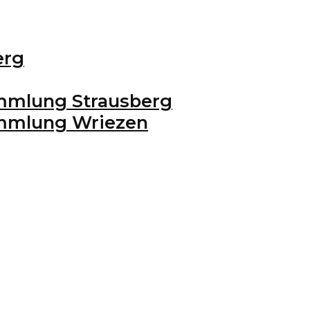
erg
mmlung Strausberg
ammlung Wriezen