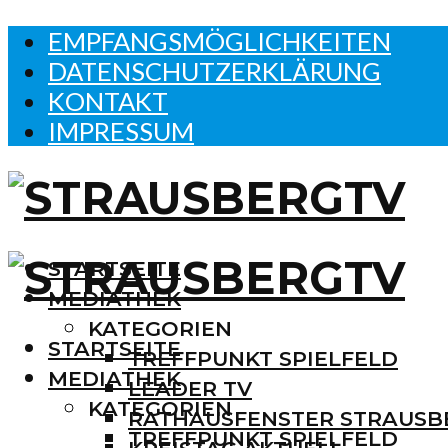
EMPFANGSMÖGLICHKEITEN
DATENSCHUTZERKLÄRUNG
KONTAKT
IMPRESSUM
STARTSEITE
MEDIATHEK
KATEGORIEN
STARTSEITE
TREFFPUNKT SPIELFELD
MEDIATHEK
LEADER TV
KATEGORIEN
RATHAUSFENSTER STRAUSB
TREFFPUNKT SPIELFELD