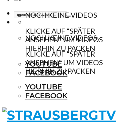
NOCH KEINE VIDEOS
KLICKE AUF "SPÄTER
NOCH KEINE VIDEOS
ANSEHEN" UM VIDEOS
HIERHIN ZU PACKEN
KLICKE AUF "SPÄTER
ANSEHEN" UM VIDEOS
YOUTUBE
HIERHIN ZU PACKEN
FACEBOOK
YOUTUBE
FACEBOOK