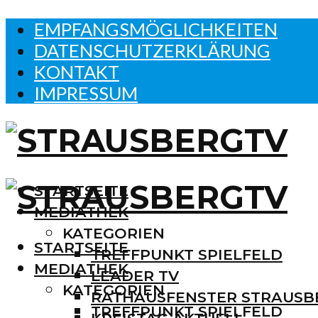
EMPFANGSMÖGLICHKEITEN
DATENSCHUTZERKLÄRUNG
KONTAKT
IMPRESSUM
STARTSEITE
MEDIATHEK
KATEGORIEN
STARTSEITE
TREFFPUNKT SPIELFELD
MEDIATHEK
LEADER TV
KATEGORIEN
RATHAUSFENSTER STRAUSB
TREFFPUNKT SPIELFELD