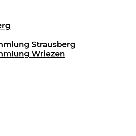
erg
mmlung Strausberg
ammlung Wriezen