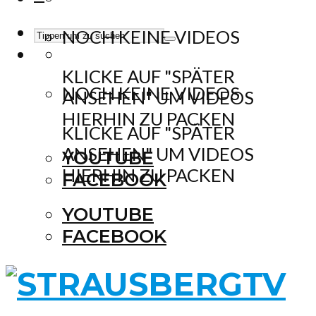
NOCH KEINE VIDEOS
KLICKE AUF "SPÄTER
NOCH KEINE VIDEOS
ANSEHEN" UM VIDEOS
HIERHIN ZU PACKEN
KLICKE AUF "SPÄTER
ANSEHEN" UM VIDEOS
YOUTUBE
HIERHIN ZU PACKEN
FACEBOOK
YOUTUBE
FACEBOOK