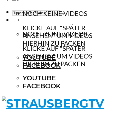
NOCH KEINE VIDEOS
KLICKE AUF "SPÄTER
NOCH KEINE VIDEOS
ANSEHEN" UM VIDEOS
HIERHIN ZU PACKEN
KLICKE AUF "SPÄTER
ANSEHEN" UM VIDEOS
YOUTUBE
HIERHIN ZU PACKEN
FACEBOOK
YOUTUBE
FACEBOOK