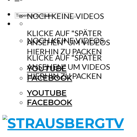
NOCH KEINE VIDEOS
KLICKE AUF "SPÄTER
NOCH KEINE VIDEOS
ANSEHEN" UM VIDEOS
HIERHIN ZU PACKEN
KLICKE AUF "SPÄTER
ANSEHEN" UM VIDEOS
YOUTUBE
HIERHIN ZU PACKEN
FACEBOOK
YOUTUBE
FACEBOOK