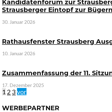
Kandidatenforum zur Strausberg
Strausberger Eintopf zur Büger
30. Januar 2026
Rathausfenster Strausberg Ausg
10. Januar 2026
Zusammenfassung der 11. Sitzu
17. Dezember 2025
1
2
3
vor
WERBEPARTNER