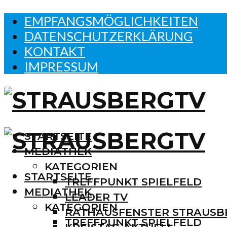
EMPFANGSMÖGLICHKEITEN
DATENSCHUTZERKLÄRUNG
KONTAKT
IMPRESSUM
STARTSEITE
MEDIATHEK
KATEGORIEN
STARTSEITE
TREFFPUNKT SPIELFELD
MEDIATHEK
LEADER TV
KATEGORIEN
RATHAUSFENSTER STRAUSB
TREFFPUNKT SPIELFELD