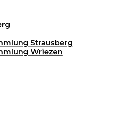
erg
mmlung Strausberg
ammlung Wriezen