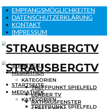
EMPFANGSMÖGLICHKEITEN
DATENSCHUTZERKLÄRUNG
KONTAKT
IMPRESSUM
STARTSEITE
MEDIATHEK
KATEGORIEN
STARTSEITE
TREFFPUNKT SPIELFELD
MEDIATHEK
LEADER TV
KATEGORIEN
RATHAUSFENSTER
TREFFPUNKT SPIELFELD