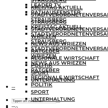
STRAUSBERG
LEADER TV
KREISTAG AKTUELL
RATHAUSFENSTER
STADTVERORDNETENVERS
STRAUSBERG
STRAUSBERG
KREISTAG AKTUELL
STADTVERORDNETENVERS
STADTVERORDNETENVERS
WRIEZEN
STRAUSBERG
NEWS AUS WRIEZEN
STADTVERORDNETENVERS
RATGEBER
WRIEZEN
REGIONALE WIRTSCHAFT
NEWS AUS WRIEZEN
POLITIK
RATGEBER
SPORT
REGIONALE WIRTSCHAFT
UNTERHALTUNG
POLITIK
···
SPORT
UNTERHALTUNG
···