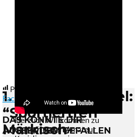
Post Views:
580
1. Folge / 1. Staffel:
Facebook
X
“Sportlertreff
DAS KÖNNTE DIR
Herzlich Willkommen zu
Märkisch-
unserm neuen Amateur
AUSSERDEM GEFALLEN