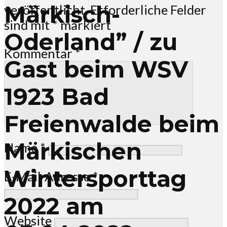
Märkisch-
veröffentlicht.
Erforderliche Felder
sind mit
*
markiert
Oderland” / zu
Kommentar
*
Gast beim WSV
1923 Bad
Freienwalde beim
Märkischen
Name
*
Wintersporttag
E-Mail-Adresse
*
2022 am
Website