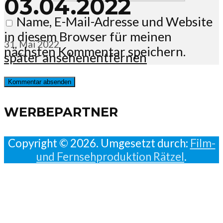
03.04.2022
Name, E-Mail-Adresse und Website
in diesem Browser für meinen
31. Mai 2022
nächsten Kommentar speichern.
später ansehen
entfernen
WERBEPARTNER
Copyright © 2026. Umgesetzt durch:
Film-
und Fernsehproduktion Rätzel
.