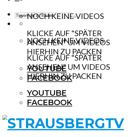
NOCH KEINE VIDEOS
KLICKE AUF "SPÄTER
NOCH KEINE VIDEOS
ANSEHEN" UM VIDEOS
HIERHIN ZU PACKEN
KLICKE AUF "SPÄTER
ANSEHEN" UM VIDEOS
YOUTUBE
HIERHIN ZU PACKEN
FACEBOOK
YOUTUBE
FACEBOOK