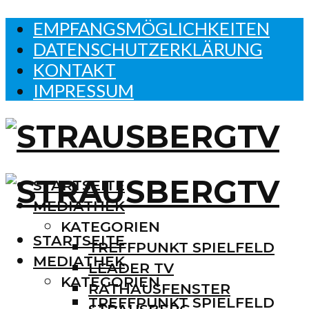
EMPFANGSMÖGLICHKEITEN
DATENSCHUTZERKLÄRUNG
KONTAKT
IMPRESSUM
STARTSEITE
MEDIATHEK
KATEGORIEN
STARTSEITE
TREFFPUNKT SPIELFELD
MEDIATHEK
LEADER TV
KATEGORIEN
RATHAUSFENSTER
TREFFPUNKT SPIELFELD