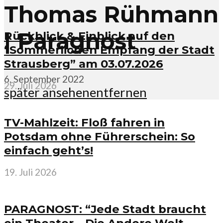
Thomas Rühmann
| Paragnost
Rückblick & Einblick auf den
“Sommerlichen Empfang der Stadt
Strausberg” am 03.07.2026
6. September 2022
29. Juli 2026
später ansehen
entfernen
TV-Mahlzeit: Floß fahren in
Potsdam ohne Führerschein: So
einfach geht’s!
19. Juli 2026
PARAGNOST: “Jede Stadt braucht