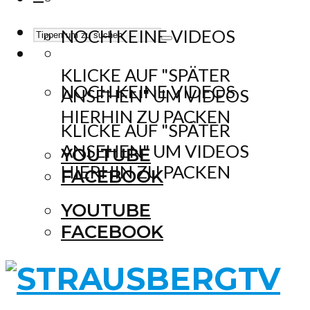
NOCH KEINE VIDEOS
KLICKE AUF "SPÄTER
NOCH KEINE VIDEOS
ANSEHEN" UM VIDEOS
HIERHIN ZU PACKEN
KLICKE AUF "SPÄTER
ANSEHEN" UM VIDEOS
YOUTUBE
HIERHIN ZU PACKEN
FACEBOOK
YOUTUBE
FACEBOOK