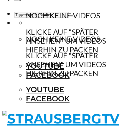
NOCH KEINE VIDEOS
KLICKE AUF "SPÄTER
NOCH KEINE VIDEOS
ANSEHEN" UM VIDEOS
HIERHIN ZU PACKEN
KLICKE AUF "SPÄTER
ANSEHEN" UM VIDEOS
YOUTUBE
HIERHIN ZU PACKEN
FACEBOOK
YOUTUBE
FACEBOOK