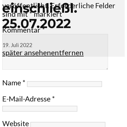
einschließl.
veröffentlicht.
Erforderliche Felder
sind mit
*
markiert
25.07.2022
Kommentar
*
19. Juli 2022
später ansehen
entfernen
Name
*
E-Mail-Adresse
*
Website