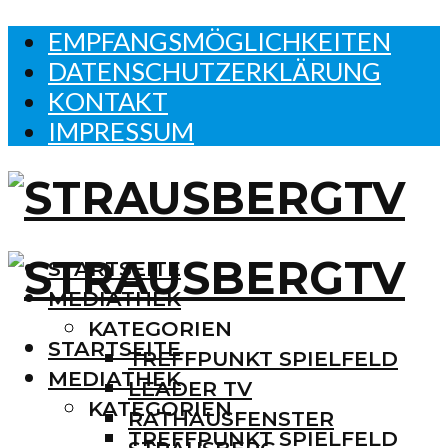
EMPFANGSMÖGLICHKEITEN
DATENSCHUTZERKLÄRUNG
KONTAKT
IMPRESSUM
STARTSEITE
MEDIATHEK
KATEGORIEN
STARTSEITE
TREFFPUNKT SPIELFELD
MEDIATHEK
LEADER TV
KATEGORIEN
RATHAUSFENSTER
TREFFPUNKT SPIELFELD