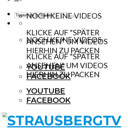
NOCH KEINE VIDEOS
KLICKE AUF "SPÄTER
NOCH KEINE VIDEOS
ANSEHEN" UM VIDEOS
HIERHIN ZU PACKEN
KLICKE AUF "SPÄTER
ANSEHEN" UM VIDEOS
YOUTUBE
HIERHIN ZU PACKEN
FACEBOOK
YOUTUBE
FACEBOOK