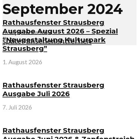
September 2024
Rathausfenster Strausberg
Ausgabe August 2026 – Spezial
6. September 2024
“Neugestaltung Kulturpark
später ansehen
entfernen
Strausberg”
1. August 2026
Rathausfenster Strausberg
Ausgabe Juli 2026
7. Juli 2026
Rathausfenster Strausberg