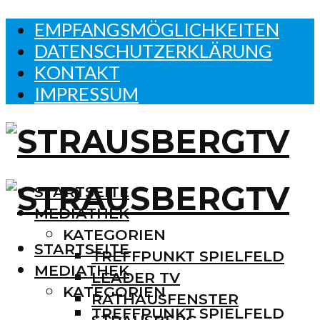
EMPFANGSMÖGLICHKEITEN
DATENSCHUTZERKLÄRUNG
KONTAKT
IMPRESSUM
STARTSEITE
MEDIATHEK
KATEGORIEN
STARTSEITE
TREFFPUNKT SPIELFELD
MEDIATHEK
LEADER TV
KATEGORIEN
RATHAUSFENSTER
TREFFPUNKT SPIELFELD