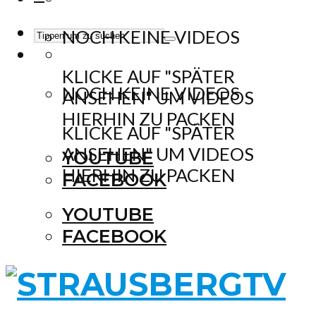
NOCH KEINE VIDEOS
KLICKE AUF "SPÄTER
NOCH KEINE VIDEOS
ANSEHEN" UM VIDEOS
HIERHIN ZU PACKEN
KLICKE AUF "SPÄTER
ANSEHEN" UM VIDEOS
YOUTUBE
HIERHIN ZU PACKEN
FACEBOOK
YOUTUBE
FACEBOOK