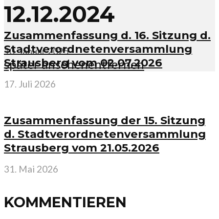
12.12.2024
Zusammenfassung d. 16. Sitzung d.
Stadtverordnetenversammlung
10. Januar 2025
Strausberg vom 02.07.2026
später ansehen
entfernen
17. Juli 2026
Zusammenfassung der 15. Sitzung
d. Stadtverordnetenversammlung
Strausberg vom 21.05.2026
31. Mai 2026
KOMMENTIEREN