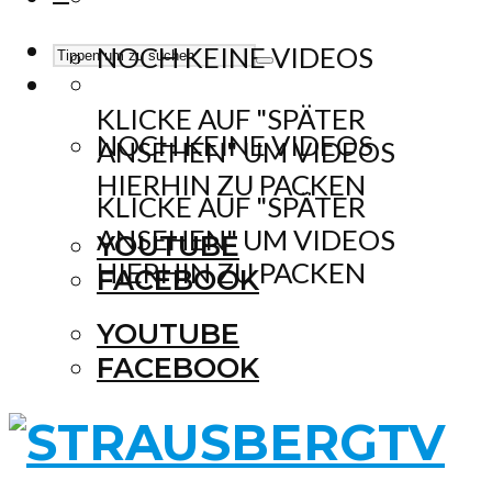
NOCH KEINE VIDEOS
KLICKE AUF "SPÄTER
NOCH KEINE VIDEOS
ANSEHEN" UM VIDEOS
HIERHIN ZU PACKEN
KLICKE AUF "SPÄTER
ANSEHEN" UM VIDEOS
YOUTUBE
HIERHIN ZU PACKEN
FACEBOOK
YOUTUBE
FACEBOOK