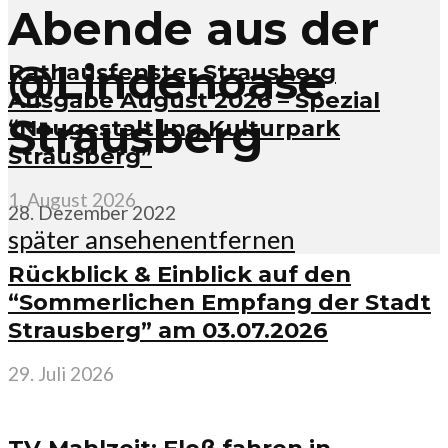
Abende aus der
@Lindenoase
Rathausfenster Strausberg
Ausgabe August 2026 – Spezial
Strausberg
“Neugestaltung Kulturpark
Strausberg”
1. August 2026
28. Dezember 2022
später ansehen
entfernen
Rückblick & Einblick auf den
“Sommerlichen Empfang der Stadt
Strausberg” am 03.07.2026
29. Juli 2026