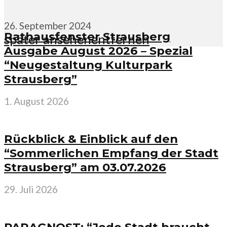
26. September 2024
Rathausfenster Strausberg
später ansehen
entfernen
Ausgabe August 2026 – Spezial
“Neugestaltung Kulturpark
Strausberg”
1. August 2026
Rückblick & Einblick auf den
“Sommerlichen Empfang der Stadt
Strausberg” am 03.07.2026
29. Juli 2026