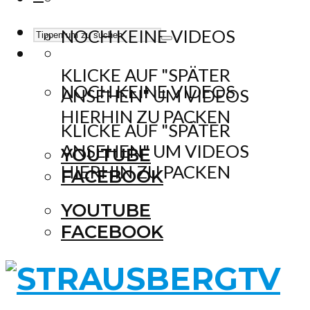
NOCH KEINE VIDEOS
KLICKE AUF "SPÄTER
NOCH KEINE VIDEOS
ANSEHEN" UM VIDEOS
HIERHIN ZU PACKEN
KLICKE AUF "SPÄTER
ANSEHEN" UM VIDEOS
YOUTUBE
HIERHIN ZU PACKEN
FACEBOOK
YOUTUBE
FACEBOOK