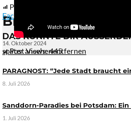
Post Views:
445
Facebook
X
Brandenburg Journ
DAS KÖNNTE DIR AUSSERDEM
14. Oktober 2024
später ansehen
entfernen
Post Views:
445
PARAGNOST: “Jede Stadt braucht ein
8. Juli 2026
Sanddorn-Paradies bei Potsdam: Ein
1. Juli 2026