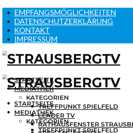
EMPFANGSMÖGLICHKEITEN
DATENSCHUTZERKLÄRUNG
KONTAKT
IMPRESSUM
STARTSEITE
MEDIATHEK
KATEGORIEN
STARTSEITE
TREFFPUNKT SPIELFELD
MEDIATHEK
LEADER TV
KATEGORIEN
RATHAUSFENSTER STRAUSB
TREFFPUNKT SPIELFELD