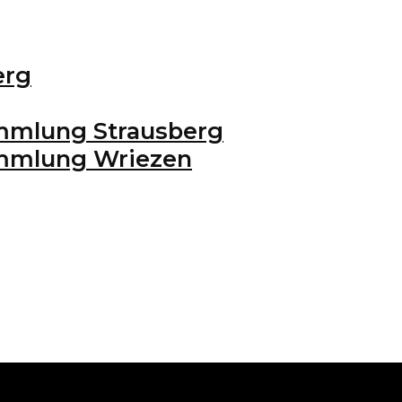
erg
mmlung Strausberg
ammlung Wriezen