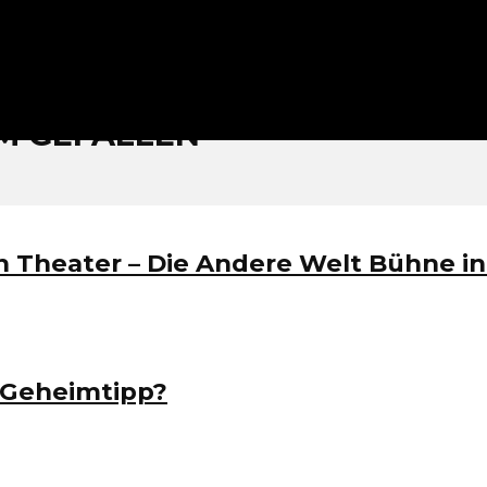
al | Ausgabe 44 | 
 GEFALLEN
 Theater – Die Andere Welt Bühne in
 Geheimtipp?