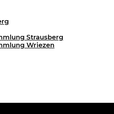
erg
mmlung Strausberg
ammlung Wriezen