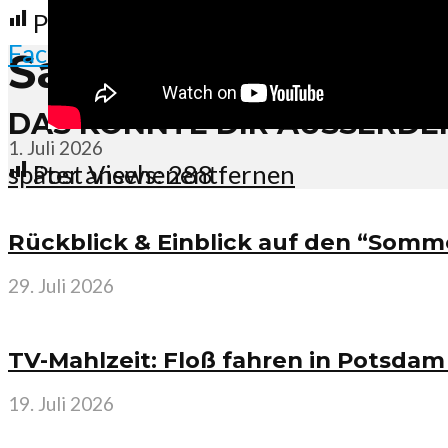
Post Views:
288
Facebook
X
Sanddorn-Paradies
DAS KÖNNTE DIR AUSSERDEM
1. Juli 2026
später ansehen
entfernen
Post Views:
288
Rückblick & Einblick auf den “Somm
29. Juli 2026
TV-Mahlzeit: Floß fahren in Potsdam
19. Juli 2026