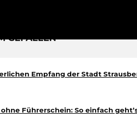
 bei Potsdam: Ein
 GEFALLEN
erlichen Empfang der Stadt Strausbe
 ohne Führerschein: So einfach geht’s