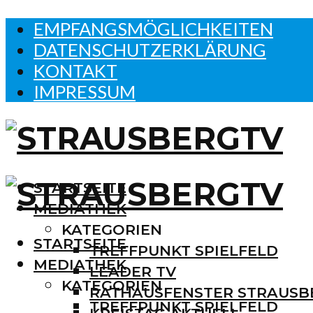
EMPFANGSMÖGLICHKEITEN
DATENSCHUTZERKLÄRUNG
KONTAKT
IMPRESSUM
STARTSEITE
MEDIATHEK
KATEGORIEN
STARTSEITE
TREFFPUNKT SPIELFELD
MEDIATHEK
LEADER TV
KATEGORIEN
RATHAUSFENSTER STRAUSB
TREFFPUNKT SPIELFELD